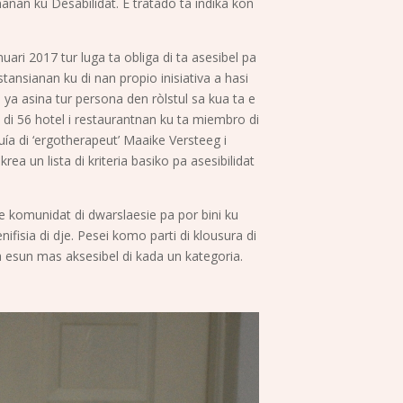
nan ku Desabilidat. E tratado ta indika kon
ari 2017 tur luga ta obliga di ta asesibel pa
tansianan ku di nan propio inisiativa a hasi
 ya asina tur persona den ròlstul sa kua ta e
 di 56 hotel i restaurantnan ku ta miembro di
ía di ‘ergotherapeut’ Maaike Versteeg i
a un lista di kriteria basiko pa asesibilidat
e komunidat di dwarslaesie pa por bini ku
ifisia di dje. Pesei komo parti di klousura di
 esun mas aksesibel di kada un kategoria.