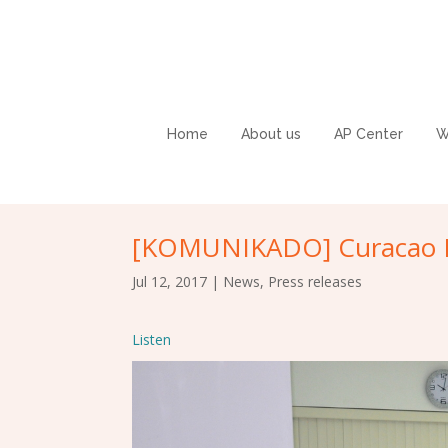
Home
About us
AP Center
W
[KOMUNIKADO] Curacao In
Jul 12, 2017
|
News
,
Press releases
Listen