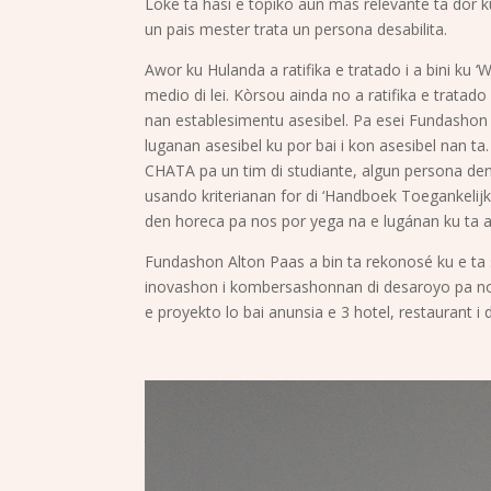
Loke ta hasi e topiko aun mas relevante ta dor k
un pais mester trata un persona desabilita.
Awor ku Hulanda a ratifika e tratado i a bini ku 
medio di lei. Kòrsou ainda no a ratifika e tratad
nan establesimentu asesibel. Pa esei Fundashon Al
luganan asesibel ku por bai i kon asesibel nan ta
CHATA pa un tim di studiante, algun persona den 
usando kriterianan for di ‘Handboek Toegankelijkh
den horeca pa nos por yega na e lugánan ku ta a
Fundashon Alton Paas a bin ta rekonosé ku e ta s
inovashon i kombersashonnan di desaroyo pa nos kom
e proyekto lo bai anunsia e 3 hotel, restaurant