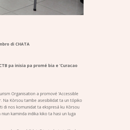
embro di CHATA
B pa inisia pa promé bia e ‘Curacao
urism Organisation a promové ‘Accessible
er. Na Kòrsou tambe asesibilidat ta un tópiko
rti di nos komunidat ta ekspresá ku Kòrsou
n niun kaminda indika kiko ta hasi un luga