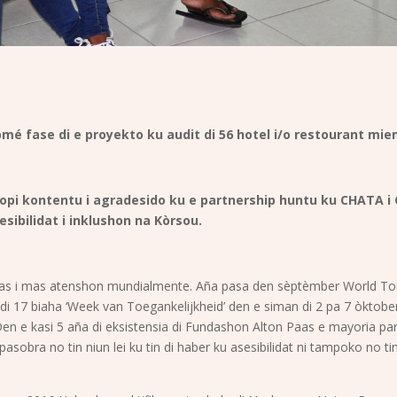
mé fase di e proyekto ku audit di 56 hotel i/o restourant mi
 kontentu i agradesido ku e partnership huntu ku CHATA i CT
sesibilidat i inklushon na Kòrsou.
 mas i mas atenshon mundialmente. Aña pasa den sèptèmber World To
a di 17 biaha ‘Week van Toegankelijkheid’ den e siman di 2 pa 7 òktob
 Den e kasi 5 aña di eksistensia di Fundashon Alton Paas e mayoria pa
pasobra no tin niun lei ku tin di haber ku asesibilidat ni tampoko no ti