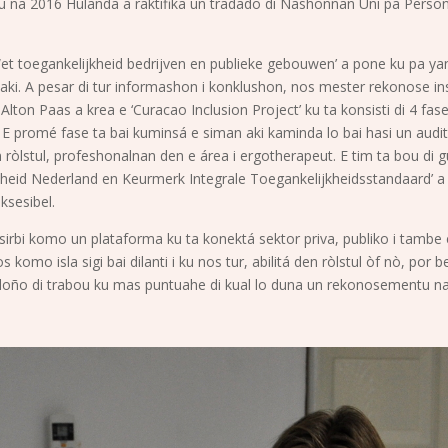
u na 2016 Hulanda a raktifika un tradado di Nashonnan Uni pa Persona
‘Wet toegankelijkheid bedrijven en publieke gebouwen’ a pone ku pa yanu
o aki. A pesar di tur informashon i konklushon, nos mester rekonose ins
ton Paas a krea e ‘Curacao Inclusion Project’ ku ta konsisti di 4 fase
. E promé fase ta bai kuminsá e siman aki kaminda lo bai hasi un audit
ròlstul, profeshonalnan den e área i ergotherapeut. E tim ta bou di gu
eid Nederland en Keurmerk Integrale Toegankelijkheidsstandaard’ a kre
ksesibel.
irbi komo un plataforma ku ta konektá sektor priva, publiko i tambe 
o isla sigi bai dilanti i ku nos tur, abilitá den ròlstul òf nò, por ben
 i doño di trabou ku mas puntuahe di kual lo duna un rekonosementu na