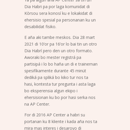
Dia Habri pa por laga komunidat di
Kòrsou sera konosí ku e lokakidat di
ehersisio spesial pa personanan ku un
desabilidat fisiko.
E aña aki tambe meskos. Dia 28 mart
2021 di 10’or pa 16’or lo bai tin un otro
Dia Habrí pero den un otro formato.
Aworaki bo mester registrá pa
partisipá i lo bo haña un di e trainernan
spesifikamente durante 45 minüt
dediká pa spliká bo kiko tur nos ta
hasi, kontesta tur pregunta i asta laga
bo eksperensia algun ekipo i
ehersisionan ku bo por hasi serka nos
na AP Center.
For di 2016 AP Center a habri su
portanan ku 8 kliente i kada aña nos ta
mira mas interes i desaroyo di