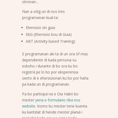
otronan…
Nan a vòlg un di nos tres
programanan kual ta:
Ehersisio sin guia
EbG (Ehersisio bou di Guia)
ABT (Activity-based Training)
E programanan aki ta di un ora òf mas
dependiente di kada persona su
eskoho i durante di bo ora ku bo
registrá pe lo bo por eksperensia
sierto di e ehersisionan ku bo por haña
pa kada un di programanan.
Pa bo partisipá na e Dia Habri bo
mester
yena e formulario riba nos
website
. Komo ku mester tene kuenta
ku kantidat di hende mester planiá i