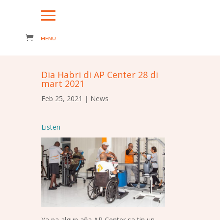
Dia Habri di AP Center 28 di
mart 2021
Feb 25, 2021
|
News
Listen
Ya pa algun aña AP Center sa tin un