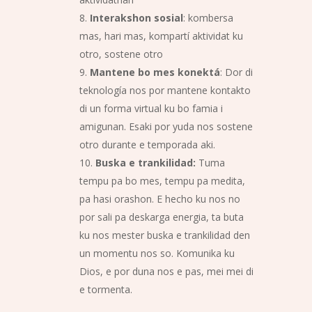
Interakshon sosial
: kombersa
mas, hari mas, kompartí aktividat ku
otro, sostene otro
Mantene bo mes konekt
á
: Dor di
teknología nos por mantene kontakto
di un forma virtual ku bo famia i
amigunan. Esaki por yuda nos sostene
otro durante e temporada aki.
Buska e trankilidad:
Tuma
tempu pa bo mes, tempu pa medita,
pa hasi orashon. E hecho ku nos no
por sali pa deskarga energia, ta buta
ku nos mester buska e trankilidad den
un momentu nos so. Komunika ku
Dios, e por duna nos e pas, mei mei di
e tormenta.