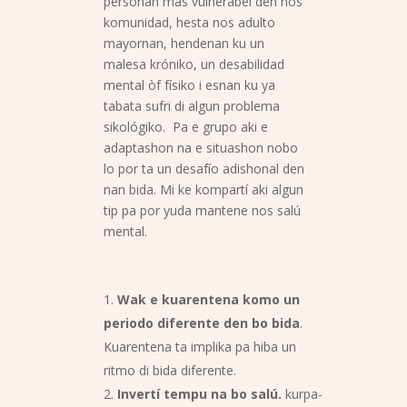
personan mas vulnerabel den nos
komunidad, hesta nos adulto
mayornan, hendenan ku un
malesa króniko, un desabilidad
mental òf físiko i esnan ku ya
tabata sufri di algun problema
sikológiko. Pa e grupo aki e
adaptashon na e situashon nobo
lo por ta un desafío adishonal den
nan bida. Mi ke kompartí aki algun
tip pa por yuda mantene nos salú
mental.
Wak e kuarentena komo un
periodo diferente den bo bida
.
Kuarentena ta implika pa hiba un
ritmo di bida diferente.
Invert
í tempu na bo salú.
kurpa-