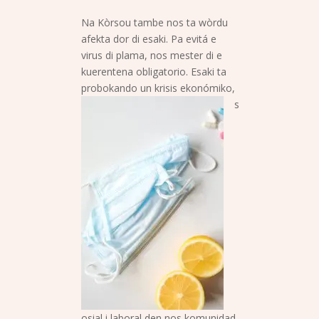
Na Kòrsou tambe nos ta wòrdu
afekta dor di esaki. Pa evitá e
virus di plama, nos mester di e
kuerentena obligatorio. Esaki ta
probokando un krisis
ekonómiko,
s
osial i laboral den nos komunidad.