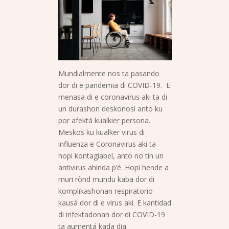
Mundialmente nos ta pasando
dor di e pandemia di COVID-19. E
menasa di e coronavirus aki ta di
un durashon deskonosí anto ku
por afektá kualkier persona.
Meskos ku kualker virus di
influenza e Coronavirus aki ta
hopi kontagiabel, anto no tin un
antivirus ahinda p’é. Hopi hende a
muri rònd mundu kaba dor di
komplikashonan respiratorio
kausá dor di e virus aki. E kantidad
di infektadonan dor di COVID-19
ta aumentá kada dia.