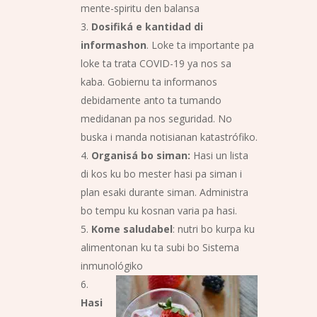
mente-spiritu den balansa
Dosifik
á e kantidad di
informashon
. Loke ta importante pa
loke ta trata COVID-19 ya nos sa
kaba. Gobiernu ta informanos
debidamente anto ta tumando
medidanan pa nos seguridad. No
buska i manda notisianan katastrófiko.
Organis
á bo siman:
Hasi un lista
di kos ku bo mester hasi pa siman i
plan esaki durante siman. Administra
bo tempu ku kosnan varia pa hasi.
Kome saludabel
: nutri bo kurpa ku
alimentonan ku ta subi bo Sistema
inmunológiko
Hasi