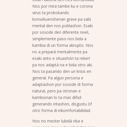
Nos por mira tambe ku e corona
virus ta probokando
konsekuenshenan grave pa salú
mental den nos poblashon. Esaki
por sosode den diferente nivel,
simplemente paso nos bida a
kambia di un forma abrupto. Nos
no a prepará mentalmente pa
esaki anto e situashón ta rekerí
pa nos adaptá na e bida otro aki.
Nos ta pasando den un krisis en
general. Pa algun persona e
adaptashon por sosode di forma
natural, pero pa otronan e
kambionan lo ta mas difisil
generando iritashon, disgustu òf
otro forma di inkomfortabilidad.
Nos no mester lubidá riba e