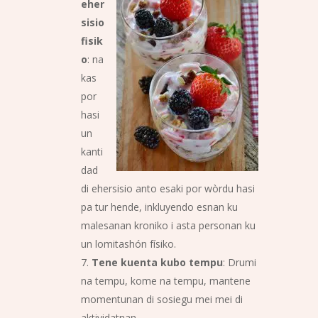
eher
sisio
fisik
o
: na
kas
por
hasi
un
kanti
dad
di ehersisio anto esaki por wòrdu hasi
pa tur hende, inkluyendo esnan ku
malesanan kroniko i asta personan ku
un lomitashón físiko.
Tene kuenta kubo tempu
: Drumi
na tempu, kome na tempu, mantene
momentunan di sosiegu mei mei di
aktividatnan